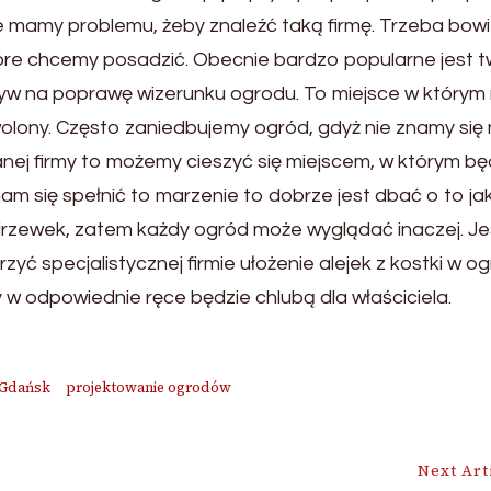
nie mamy problemu, żeby znaleźć taką firmę. Trzeba bowi
które chcemy posadzić. Obecnie bardzo popularne jest 
yw na poprawę wizerunku ogrodu. To miejsce w który
olony. Często zaniedbujemy ogród, gdyż nie znamy się n
ej firmy to możemy cieszyć się miejscem, w którym 
m się spełnić to marzenie to dobrze jest dbać o to jak 
 drzewek, zatem każdy ogród może wyglądać inaczej. Je
 specjalistycznej firmie ułożenie alejek z kostki w o
 odpowiednie ręce będzie chlubą dla właściciela.
 Gdańsk
projektowanie ogrodów
Next Art