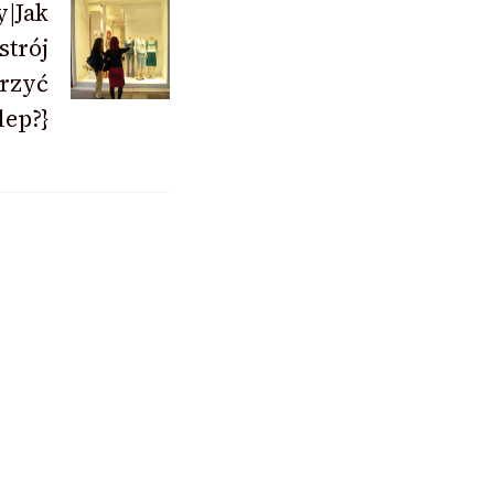
y|Jak
strój
orzyć
ep?}