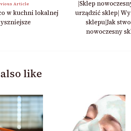
|Sklep nowoczesn
vious Article
co w kuchni lokalnej
urządzić sklep| Wy
ion
yszniejsze
sklepu|Jak stw
nowoczesny skl
also like