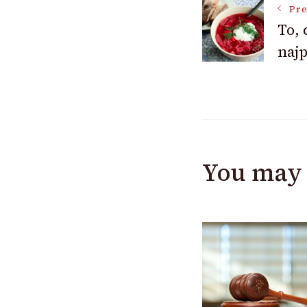
Pre
To, 
Navigat
najp
You may 