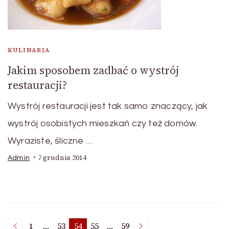
KULINARIA
Jakim sposobem zadbać o wystrój
restauracji?
Wystrój restauracji jest tak samo znaczący, jak
wystrój osobistych mieszkań czy też domów.
Wyraziste, śliczne …
7 grudnia 2014
Admin
1
…
53
54
55
…
59